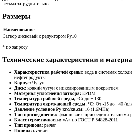
весьма затруднительно.
Размеры
Наименование
Затвор дисковый с редуктором Ру10
* по запросу
Технические характеристики и матери
Характеристика рабочей среды:
вода в системах холодн
нефтепродукты
Корпус:
Чугун
Диск:
ковкий чугун с никелированным покрытием
Материал уплотнения затвора:
EPDM
Температура рабочей среды, °С:
до + 130
Температура окружающей среды, °С:
От -15 до +40 (кл
Давление условное Ру кгс/кв.см:
16 (1,6МПа)
Тип присоединения:
фланцевое с присоединительными 
Класс герметичности:
«А» по ГОСТ Р 54828-2011
Тип привода:
рычаг
Привод:
ручной