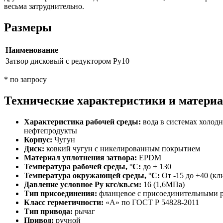
весьма затруднительно.
Размеры
Наименование
Затвор дисковый с редуктором Ру10
* по запросу
Технические характеристики и матери
Характеристика рабочей среды:
вода в системах холодн
нефтепродукты
Корпус:
Чугун
Диск:
ковкий чугун с никелированным покрытием
Материал уплотнения затвора:
EPDM
Температура рабочей среды, °С:
до + 130
Температура окружающей среды, °С:
От -15 до +40 (кл
Давление условное Ру кгс/кв.см:
16 (1,6МПа)
Тип присоединения:
фланцевое с присоединительными 
Класс герметичности:
«А» по ГОСТ Р 54828-2011
Тип привода:
рычаг
Привод:
ручной