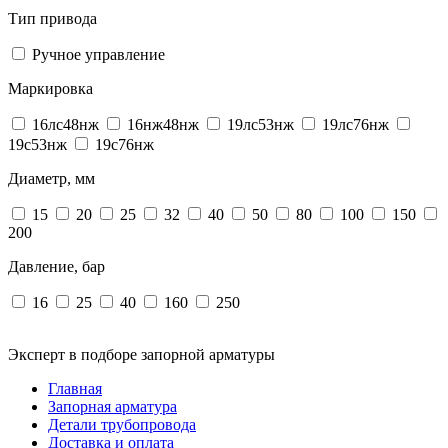
Тип привода
Ручное управление
Маркировка
16лс48нж
16нж48нж
19лс53нж
19лс76нж
19с53нж
19с76нж
Диаметр, мм
15
20
25
32
40
50
80
100
150
200
Давление, бар
16
25
40
160
250
Эксперт в подборе запорной арматуры
Главная
Запорная арматура
Детали трубопровода
Доставка и оплата