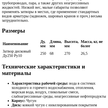
трубопроводах, пара, а также других неагрессивных
жидкостей. Низкий вес, малые габариты позволяют
применять затворы в местах, где применение стандартных
видов арматуры (задвижек, шаровых кранов и проч.) весьма
затруднительно.
Размеры
Ду,
Длина,
Высота,
Масса, кг, не
Наименование
мм
мм
мм
более
Затвор дисковый
250
68
270
26,5
Ду250 Ру10
Технические характеристики и
материалы
Характеристика рабочей среды:
вода в системах
холодного и горячего водоснабжения, отопления,
морская вода, воздух, гликольные смеси,
слабоагрессивные среды, неагрессивные нефтепродукты
Корпус:
Чугун
Диск:
ковкий чугун с никелированным покрытием