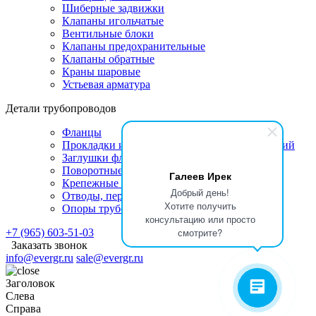
Шиберные задвижки
Клапаны игольчатые
Вентильные блоки
Клапаны предохранительные
Клапаны обратные
Краны шаровые
Устьевая арматура
Детали трубопроводов
Фланцы
Прокладки и линзы для фланцевых соединений
Заглушки фланцевые
Поворотные заглушки
Галеев Ирек
Крепежные изделия
Добрый день!
Отводы, переходы, тройники
Хотите получить
Опоры трубопроводов
консультацию или просто
смотрите?
+7 (965) 603-51-03
Заказать звонок
info@evergr.ru
sale@evergr.ru
Заголовок
Слева
Справа