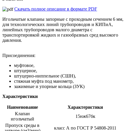
Скачать полное описание в формате PDF
Игольчатые клапаны запорные с проходным сечением 6 мм,
для технологических линий трубопроводов и КИПиА,
линейных трубопроводов малого диаметра с
транспортировкой жидких и газообразных сред высокого
давления.
Присоединения:
муфтовое,
штуцерное,
штуцерно-ниппельное (СШН),
стяжная муфта под манометр,
зажимные и упорные кольца (ЗУК)
Характеристики
Наименование
Характеристики
Клапан
15нж67бк
игольчатый
Пропуск среды в
класс А по ГОСТ Р 54808-2011
затворе (см3/мин)