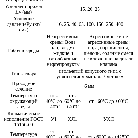
Условный проход
15, 20, 25
Ду (мм)
Условное
давлениеРу (кг/
16, 25, 40, 63, 100, 160, 250, 400
см2)
Неагрессивные
Агрессивные и не
среды: Вода,
агрессивные среды:
пар, воздух,
вода, пар, кислоты,
Рабочие среды
жидкие и
щёлочи, соляные смеси
газообразные
не влияющие на детали
нефтепродукты
клапана
игольчатый конусного типа c
Тип затвора
уплотнением «металл / металл»
Проходное
6 мм.
сечение
Температура
от -
от -
окружающей
40°С до
60°С до
от - 60°С до +60°С
среды
+40°С
+40°С
Климатическое
исполнение ГОСТ
У1
ХЛ1
УХЛ
15150-69
от -
от -
Температура
40°C до
60°С до
от - 60°С до +425°С