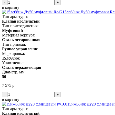
-
+
в корзину
15лс68нж Ду50 муфтовый Rc
Тип арматуры:
Клапан игольчатый
Тип присоединения:
Муфтовый
Материал корпуса:
Сталь легированная
Тип привода:
Ручное управление
Маркировка:
15лс68нж
Уплотнение:
Сталь нержавеющая
Диаметр, мм:
50
7 575 р.
-
+
в корзину
15нж68нж Ду20 фланцевы
Тип арматуры:
Клапан игольчатый