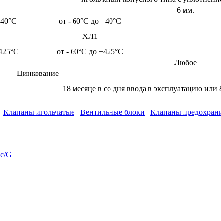
6 мм.
+40°С
от - 60°С до +40°С
ХЛ1
+425°С
от - 60°С до +425°С
Любое
Цинкование
18 месяце в со дня ввода в эксплуатацию или 
Клапаны игольчатые
Вентильные блоки
Клапаны предохран
c/G