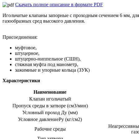
Скачать полное описание в формате PDF
Игольчатые клапаны запорные с проходным сечением 6 мм, дл
газообразных сред высокого давления.
Присоединения:
муфтовое,
штуцерное,
штуцерно-ниппельное (СШН),
стяжная муфта под манометр,
зажимные и упорные кольца (ЗУК)
Характеристики
Наименование
Клапан игольчатый
Пропуск среды в затворе (см3/мин)
Условный проход Ду (мм)
Условное давлениеРу (кг/см2)
Неагрессивные
Рабочие среды
газ
Тип затвора