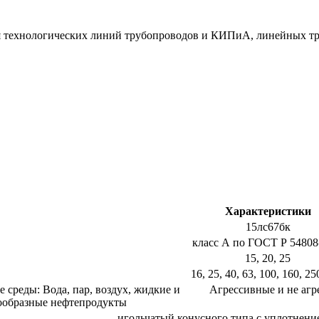
я технологических линий трубопроводов и КИПиА, линейных тр
Характеристики
15лс67бк
класс А по ГОСТ Р 54808
15, 20, 25
16, 25, 40, 63, 100, 160, 25
 среды: Вода, пар, воздух, жидкие и
Агрессивные и не агр
ообразные нефтепродукты
игольчатый конусного типа c уплотнение