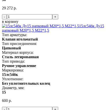
29 272 р.
-
+
в корзину
15лс54бк Ду15
цапковый М20*1,5 М22*1,5
Тип арматуры:
Клапан игольчатый
Тип присоединения:
Цапковый
Материал корпуса:
Сталь легированная
Тип привода:
Ручное управление
Маркировка:
15лс54бк
Уплотнение:
Без уплотнительных колец
Диаметр, мм:
15
600 р.
-
+