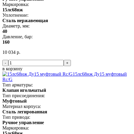
Маркировка:
15лс68нж
Уплотнение:
Сталь нержавеющая
Диаметр, мм:
40
Давление, бар:
160
10 034 р.
-
+
в корзину
15лс68нж Ду15 муфтовый
Rc/G
Тип арматуры:
Клапан игольчатый
Тип присоединения:
Муфтовый
Материал корпуса:
Сталь легированная
Тип привода:
Ручное управление
Маркировка:
15лс68нж