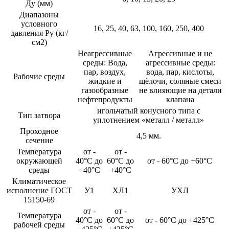
Ду (мм)
Диапазоны
условного
16, 25, 40, 63, 100, 160, 250, 400
давления Ру (кг/
см2)
Неагрессивные
Агрессивные и не
среды: Вода,
агрессивные среды:
пар, воздух,
вода, пар, кислоты,
Рабочие среды
жидкие и
щёлочи, соляные смеси
газообразные
не влияющие на детали
нефтепродукты
клапана
игольчатый конусного типа c
Тип затвора
уплотнением «металл / металл»
Проходное
4,5 мм.
сечение
Температура
от -
от -
окружающей
40°С до
60°С до
от - 60°С до +60°С
среды
+40°С
+40°С
Климатическое
исполнение ГОСТ
У1
ХЛ1
УХЛ
15150-69
от -
от -
Температура
40°С до
60°С до
от - 60°С до +425°С
рабочей среды