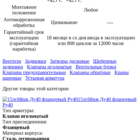
+425°С
+425°С
Монтажное
Любое
положение
Антикоррозионная
Цинкование
----
обработка
Гарантийный срок
эксплуатации
18 месяце в со дня ввода в эксплуатацию
(гарантийная
или 800 циклов за 12000 часов
наработка)
Вентили
Задвижки
Затворы дисковые
Шиберные
задвижки
Клапаны игольчатые
Вентильные блоки
Клапаны предохранительные
Клапаны обратные
Краны
шаровые
Устьевая арматура
Другие товары этой категории
15лс68нж Ду40 фланцевый
Ру40
Тип арматуры:
Клапан игольчатый
Тип присоединения:
Фланцевый
Материал корпуса:
Сталь легированная