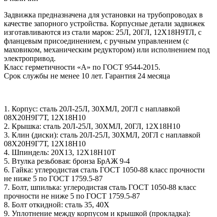
Задвижка предназначена для установки на трубопроводах в
качестве запорного устройства. Корпусные детали задвижек
изготавливаются из стали марок: 25Л, 20ГЛ, 12Х18Н9ТЛ, с
фланцевым присоединением, с ручным управлением (с
маховиком, механическим редуктором) или исполнением под
электропривод.
Класс герметичности «А» по ГОСТ 9544-2015.
Срок службы не менее 10 лет. Гарантия 24 месяца
1. Корпус: сталь 20Л-25Л, 30ХМЛ, 20ГЛ с наплавкой
08Х20Н9Г7Т, 12Х18Н10
2. Крышка: сталь 20Л-25Л, 30ХМЛ, 20ГЛ, 12Х18Н10
3. Клин (диски): сталь 20Л-25Л, 30ХМЛ, 20ГЛ с наплавкой
08Х20Н9Г7Т, 12Х18Н10
4. Шпиндель: 20Х13, 12Х18Н10Т
5. Втулка резьбовая: бронза БрАЖ 9-4
6. Гайка: углеродистая сталь ГОСТ 1050-88 класс прочности
не ниже 5 по ГОСТ 1759.5-87
7. Болт, шпилька: углеродистая сталь ГОСТ 1050-88 класс
прочности не ниже 5 по ГОСТ 1759.5-87
8. Болт откидной: сталь 35, 40X
9. Уплотнение между корпусом и крышкой (прокладка):