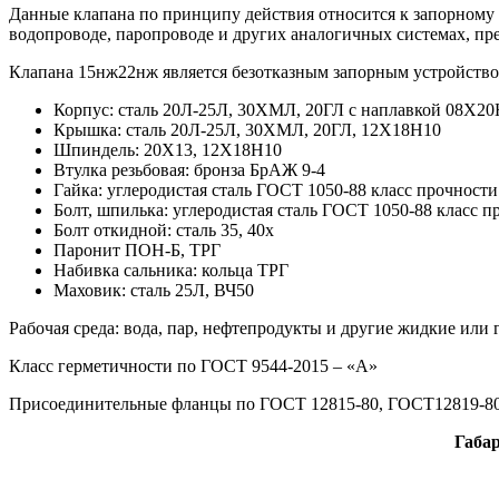
Данные клапана по принципу действия относится к запорному 
водопроводе, паропроводе и других аналогичных системах, пр
Клапана 15нж22нж является безотказным запорным устройством
Корпус: сталь 20Л-25Л, 30ХМЛ, 20ГЛ с наплавкой 08Х2
Крышка: сталь 20Л-25Л, 30ХМЛ, 20ГЛ, 12Х18Н10
Шпиндель: 20Х13, 12Х18Н10
Втулка резьбовая: бронза БрАЖ 9-4
Гайка: углеродистая сталь ГОСТ 1050-88 класс прочности
Болт, шпилька: углеродистая сталь ГОСТ 1050-88 класс п
Болт откидной: сталь 35, 40х
Паронит ПОН-Б, ТРГ
Набивка сальника: кольца ТРГ
Маховик: сталь 25Л, ВЧ50
Рабочая среда: вода, пар, нефтепродукты и другие жидкие или
Класс герметичности по ГОСТ 9544-2015 – «А»
Присоединительные фланцы по ГОСТ 12815-80, ГОСТ12819-80
Габа