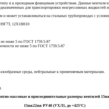
типу и к проходным фланцевым устройствам. Данные вентиля им
едназначенных для транспортировки неагрессивных жидкостей и
 и может устанавливаться на стальных трубопроводах с условны
0Н9Г7Т, 12Х18Н10
 не ниже 5 по ГОСТ 1759.5-87
рочности не ниже 5 по ГОСТ 1759.5-87
 газообразные среды, нейтральные к применяемым материалам.
.
ритно-массовые и присоединительные размеры вентилей 15н
15нж22нж РУ40 (УХЛ1, до +425°С)