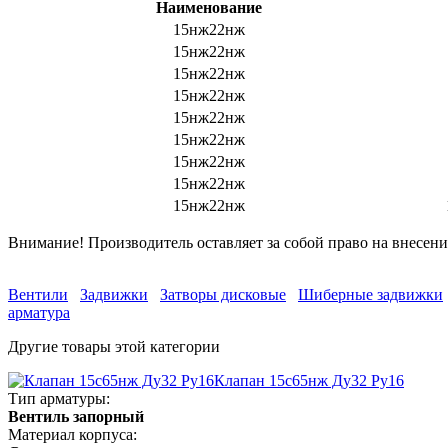
Наименование
15нж22нж
15нж22нж
15нж22нж
15нж22нж
15нж22нж
15нж22нж
15нж22нж
15нж22нж
15нж22нж
Внимание! Производитель оставляет за собой право на внесе
Вентили
Задвижки
Затворы дисковые
Шиберные задвижки
арматура
Другие товары этой категории
Клапан 15с65нж Ду32 Ру16
Тип арматуры:
Вентиль запорный
Материал корпуса: