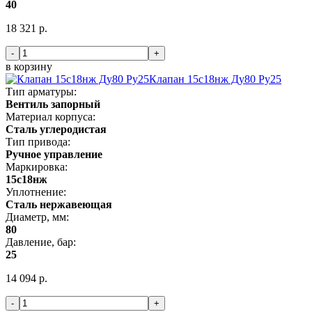
40
18 321 р.
-
+
в корзину
Клапан 15с18нж Ду80 Ру25
Тип арматуры:
Вентиль запорный
Материал корпуса:
Сталь углеродистая
Тип привода:
Ручное управление
Маркировка:
15с18нж
Уплотнение:
Сталь нержавеющая
Диаметр, мм:
80
Давление, бар:
25
14 094 р.
-
+