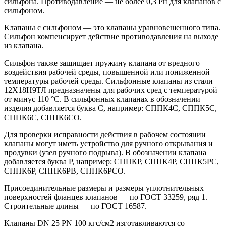
сильфона. Противодавление — не более 0,3 Рн для клапанов с
сильфоном.
Клапаны с сильфоном — это клапаны уравновешенного типа.
Сильфон компенсирует действие противодавления на выходе
из клапана.
Сильфон также защищает пружину клапана от вредного
воздействия рабочей среды, повышенной или пониженной
температуры рабочей среды. Сильфонные клапаны из стали
12Х18Н9ТЛ предназначены для рабочих сред с температурой
от минус 110 °С. В сильфонных клапанах в обозначении
изделия добавляется буква С, например: СППК4С, СППК5С,
СППК6С, СППК6СО.
Для проверки исправности действия в рабочем состоянии
клапаны могут иметь устройство для ручного открывания и
продувки (узел ручного подрыва). В обозначении клапана
добавляется буква Р, например: СППКР, СППК4Р, СППК5РС,
СППК6Р, СППК6РВ, СППК6РСО.
Присоединительные размеры и размеры уплотнительных
поверхностей фланцев клапанов — по ГОСТ 33259, ряд 1.
Строительные длины — по ГОСТ 16587.
Клапаны DN 25 PN 100 кгс/см2 изготавливаются со