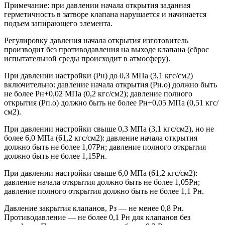
Примечание: при давлении начала открытия заданная
герметичность в затворе клапана нарушается и начинается
подъем запирающего элемента.
Регулировку давления начала открытия изготовитель
производит без противодавления на выходе клапана (сброс
испытательной среды происходит в атмосферу).
При давлении настройки (Рн) до 0,3 МПа (3,1 кгс/см2)
включительно: давление начала открытия (Рн.о) должно быть
не более Рн+0,02 МПа (0,2 кгс/см2); давление полного
открытия (Рп.о) должно быть не более Рн+0,05 МПа (0,51 кгс/
см2).
При давлении настройки свыше 0,3 МПа (3,1 кгс/см2), но не
более 6,0 МПа (61,2 кгс/см2): давление начала открытия
должно быть не более 1,07Рн; давление полного открытия
должно быть не более 1,15Рн.
При давлении настройки свыше 6,0 МПа (61,2 кгс/см2):
давление начала открытия должно быть не более 1,05Рн;
давление полного открытия должно быть не более 1,1 Рн.
Давление закрытия клапанов, Рз — не менее 0,8 Рн.
Противодавление — не более 0,1 Рн для клапанов без